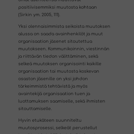
positiivisemmiksi muutosta kohtaan
(Sirkin ym. 2005, 111).
Yksi olennaisimmista seikoista muutoksen
alussa on saada avainhenkilöt ja muut
organisaation jäsenet sitoutettua
muutokseen. Kommunikoinnin, viestinnän
ja riittävän tiedon välittäminen, sekä
selkeä muutoksen organisointi kaikille
organisaation tai muutosta koskevan
osaston jäsenille on yksi johdon
tärkeimmistä tehtävistä ja myös
avaintekijä organisaation tuen ja
luottamuksen saamiselle, sekä ihmisten
sitouttamiselle.
Hyvin etukäteen suunniteltu
muutosprosessi, selkeät perustellut