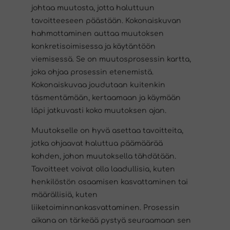
johtaa muutosta, jotta haluttuun
tavoitteeseen päästään. Kokonaiskuvan
hahmottaminen auttaa muutoksen
konkretisoimisessa ja käytäntöön
viemisessä. Se on muutosprosessin kartta,
joka ohjaa prosessin etenemistä.
Kokonaiskuvaa joudutaan kuitenkin
täsmentämään, kertaamaan ja käymään
läpi jatkuvasti koko muutoksen ajan.
Muutokselle on hyvä asettaa tavoitteita,
jotka ohjaavat haluttua päämäärää
kohden, johon muutoksella tähdätään.
Tavoitteet voivat olla laadullisia, kuten
henkilöstön osaamisen kasvattaminen tai
määrällisiä, kuten
liiketoiminnankasvattaminen. Prosessin
aikana on tärkeää pystyä seuraamaan sen