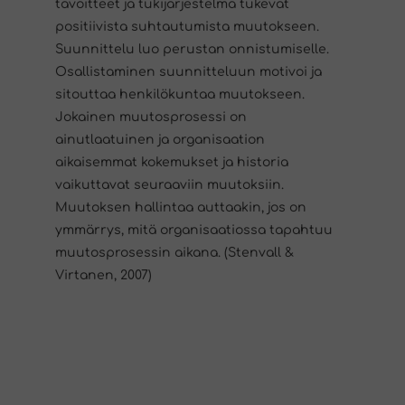
tavoitteet ja tukijärjestelmä tukevat
positiivista suhtautumista muutokseen.
Suunnittelu luo perustan onnistumiselle.
Osallistaminen suunnitteluun motivoi ja
sitouttaa henkilökuntaa muutokseen.
Jokainen muutosprosessi on
ainutlaatuinen ja organisaation
aikaisemmat kokemukset ja historia
vaikuttavat seuraaviin muutoksiin.
Muutoksen hallintaa auttaakin, jos on
ymmärrys, mitä organisaatiossa tapahtuu
muutosprosessin aikana. (Stenvall &
Virtanen, 2007)