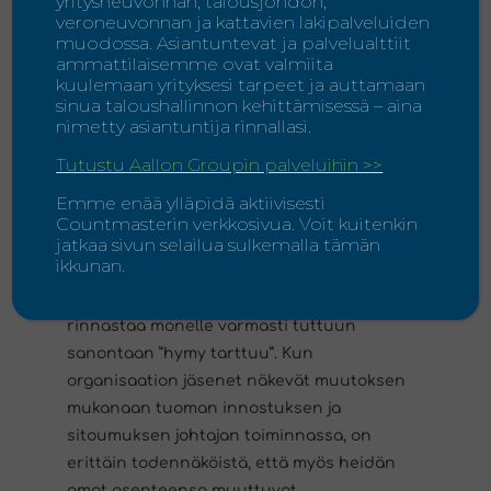
yritysneuvonnan, talousjohdon,
veroneuvonnan ja kattavien lakipalveluiden
organisaation valmentajana ja muutoksen
muodossa. Asiantuntevat ja palvelualttiit
mahdollistajana (Åhman 2004, 82). Hänen
ammattilaisemme ovat valmiita
roolinsa on tärkeä koko muutosprosessin
kuulemaan yrityksesi tarpeet ja auttamaan
sinua taloushallinnon kehittämisessä – aina
ajan, mutta tärkeys korostuu erityisesti
nimetty asiantuntija rinnallasi.
muutoksen alkuvaiheessa (Ponteva 2010,
53). Kotterin (1996) mukaan ilman johtajan
Tutustu Aallon Groupin palveluihin >>
täydellistä tukea, uskoa ja innostusta
Emme enää ylläpidä aktiivisesti
muutosta kohtaan hanke mitä
Countmasterin verkkosivua. Voit kuitenkin
jatkaa sivun selailua sulkemalla tämän
todennäköisimmin kariutuu heti alussa,
ikkunan.
sillä johtajan rooli on toimia esimerkkinä
organisaation jäsenille. Tämän voi
rinnastaa monelle varmasti tuttuun
sanontaan ”hymy tarttuu”. Kun
organisaation jäsenet näkevät muutoksen
mukanaan tuoman innostuksen ja
sitoumuksen johtajan toiminnassa, on
erittäin todennäköistä, että myös heidän
omat asenteensa muuttuvat