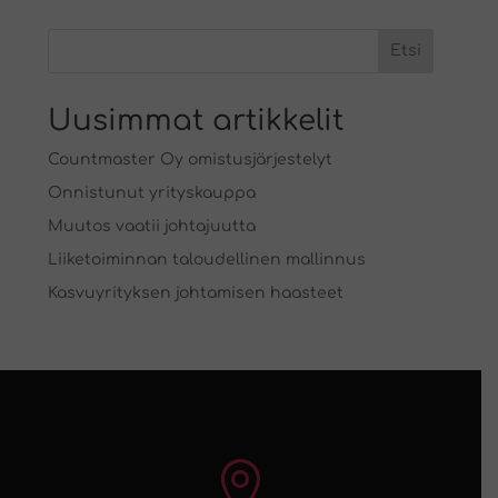
Etsi
Uusimmat artikkelit
Countmaster Oy omistusjärjestelyt
Onnistunut yrityskauppa
Muutos vaatii johtajuutta
Liiketoiminnan taloudellinen mallinnus
Kasvuyrityksen johtamisen haasteet
