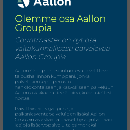
Olemme osa Aallon
Sisäisten prosessien
Groupia
näkökulma
Countmaster on nyt osa
Miten sisäisten prosessien ja
toimintamallien halutaan
valtakunnallisesti palvelevaa
kehittyvän?
Aallon Groupia
Aallon Group on asiantunteva ja välittävä
taloushallinnon kumppani, jonka
Oppimisen ja kasvun
palvelukonsepti perustuu
näkökulma
henkilökohtaiseen ja kasvolliseen palveluun.
Aallon asiakkaana tiedät aina, kuka asioitasi
Miten osaamisen halutaan
hoitaa.
kehittyvän yksilö- ja yritystasolla?
Päivittäisten kirjanpito- ja
palkanlaskentapalveluiden lisäksi Aallon
Groupin asiakkaana pääset hyödyntämään
laajoja lisäarvopalveluita esimerkiksi
Muutoksessa johtajan rooli on toimia