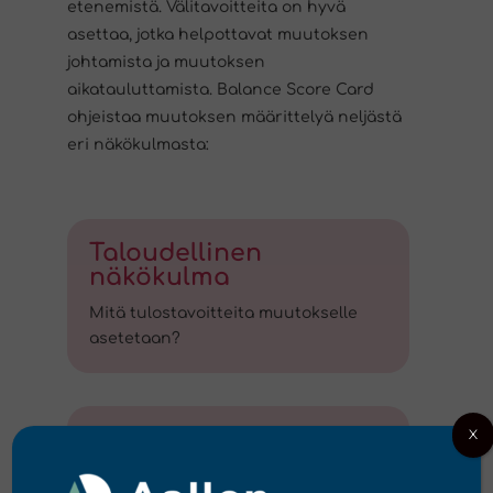
etenemistä. Välitavoitteita on hyvä
asettaa, jotka helpottavat muutoksen
johtamista ja muutoksen
aikatauluttamista. Balance Score Card
ohjeistaa muutoksen määrittelyä neljästä
eri näkökulmasta:
Taloudellinen
näkökulma
Mitä tulostavoitteita muutokselle
asetetaan?
X
Asiakasnäkökulma
Miten asiakas hyötyy muutoksesta?