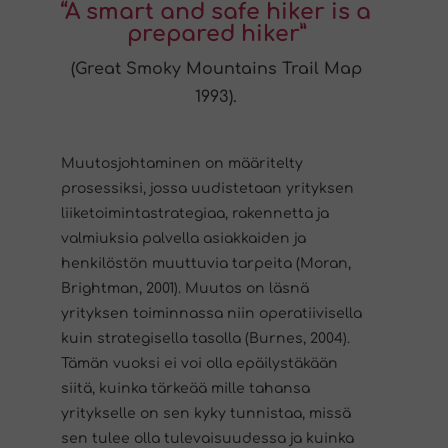
“A smart and safe hiker is a
prepared hiker”
(Great Smoky Mountains Trail Map
1993).
Muutosjohtaminen on määritelty
prosessiksi, jossa uudistetaan yrityksen
liiketoimintastrategiaa, rakennetta ja
valmiuksia palvella asiakkaiden ja
henkilöstön muuttuvia tarpeita (Moran,
Brightman, 2001). Muutos on läsnä
yrityksen toiminnassa niin operatiivisella
kuin strategisella tasolla (Burnes, 2004).
Tämän vuoksi ei voi olla epäilystäkään
siitä, kuinka tärkeää mille tahansa
yritykselle on sen kyky tunnistaa, missä
sen tulee olla tulevaisuudessa ja kuinka