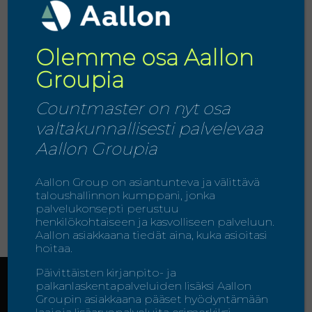
Kasvuyrityksen johtamisen haasteet
Olemme osa Aallon
Ajatus tämän artikkelin kirjoittamiseen on
tullut käytännön tarpeesta ottaa
Groupia
käyttöön riittävän ennakoiva malli
yrittäjän ja yritysjohdon tueksi...
Countmaster on nyt osa
valtakunnallisesti palvelevaa
LUE LISÄÄ
Aallon Groupia
Aallon Group on asiantunteva ja välittävä
taloushallinnon kumppani, jonka
palvelukonsepti perustuu
henkilökohtaiseen ja kasvolliseen palveluun.
Aallon asiakkaana tiedät aina, kuka asioitasi
hoitaa.
Päivittäisten kirjanpito- ja
palkanlaskentapalveluiden lisäksi Aallon
Groupin asiakkaana pääset hyödyntämään